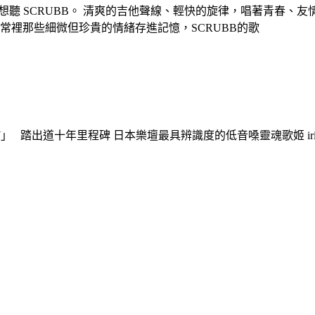
就想聽 SCRUBB。 清爽的吉他聲線、輕快的旋律，唱著青春、友
裡那些細微但珍貴的情緒存進記憶，SCRUBB的歌
ONE-MAN SHOW」 踏出道十年里程碑 日本樂壇最具辨識度的低音嗓靈魂歌姬