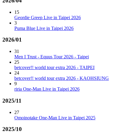
2026/04
15
Geordie Greep Live in Taipei 2026
3
Puma Blue Live in Taipei 2026
2026/01
31
Men I Trust - Equus Tour 2026 - Taipei
25
betcover!! world tour extra 2026 - TAIPEI
24
betcover!! world tour extra 2026 - KAOHSIUNG
9
riria One-Man Live in Taipei 2026
2025/11
27
Omoinotake One-Man Live in Taipei 2025
2025/10