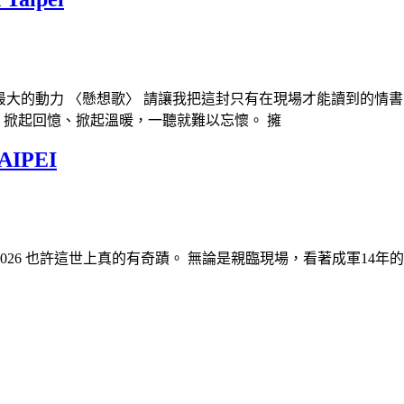
動力 〈懸想歌〉 請讓我把這封只有在現場才能讀到的情書，親手送到
裡，掀起回憶、掀起溫暖，一聽就難以忘懷。 擁
AIPEI
 Live in Taipei 2026 也許這世上真的有奇蹟。 無論是親臨現場，看