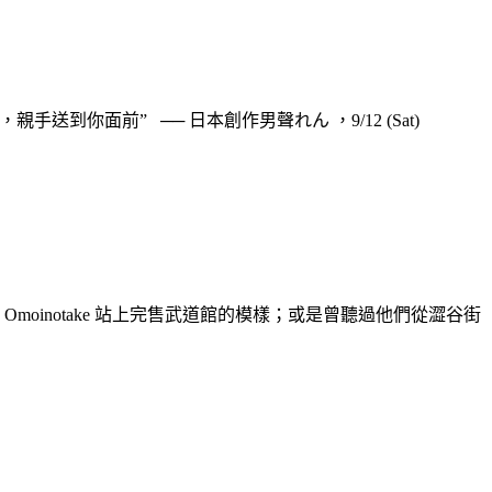
你面前” ── 日本創作男聲れん ，9/12 (Sat)
著成軍14年的 Omoinotake 站上完售武道館的模樣；或是曾聽過他們從澀谷街