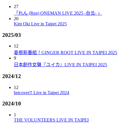
27
「れん (Ren) ONEMAN LIVE 2025 -台北- 」
20
Kim Oki Live in Taipei 2025
2025/03
12
姜根新番組！GINGER ROOT LIVE IN TAIPEI 2025
9
日本創作女聲『ユイカ』LIVE IN TAIPEI 2025
2024/12
12
betcover!! Live in Taipei 2024
2024/10
1
THE VOLUNTEERS LIVE IN TAIPEI