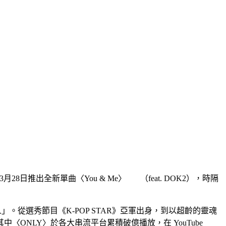
28日推出全新單曲〈You & Me〉 （feat. DOK2），時隔
女性新人」。從選秀節目《K-POP STAR》亞軍出身，到以超齡的靈魂
〈ONLY〉於各大串流平台累積破億播放，在 YouTube