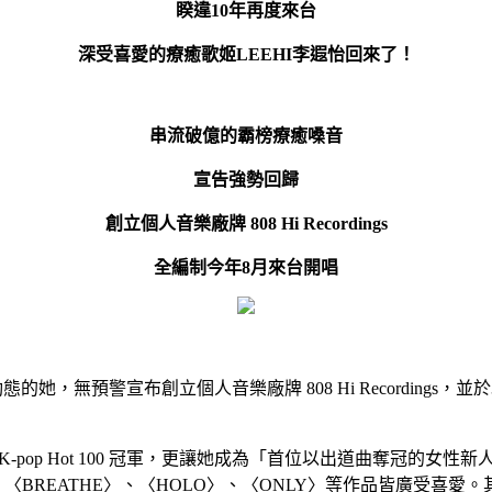
睽違10年再度來台
深受喜愛的療癒歌姬LEEHI
李遐怡
回來了！
串流破億的霸榜療癒嗓音
宣告強勢回歸
創立個人音樂廠牌 808 Hi Recordings
全編制今年8月來台開唱
無預警宣布創立個人音樂廠牌 808 Hi Recordings，並於3月
oard K-pop Hot 100 冠軍，更讓她成為「首位以出道曲奪冠的
EATHE〉、〈HOLO〉、〈ONLY〉等作品皆廣受喜愛。其中