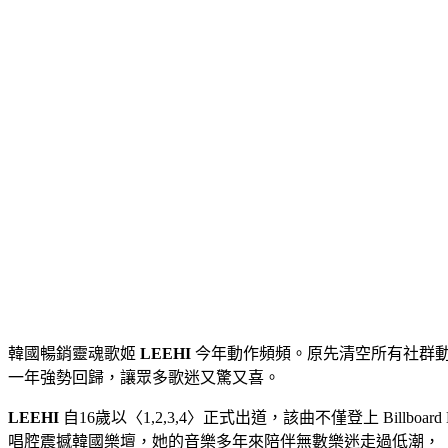
韓國暢銷靈魂歌姬
LEEHI
今年動作頻頻。原先清空所有社群動態的她，
一年強勢回歸，讓眾多歌迷又驚又喜。
LEEHI
自16歲以〈1,2,3,4〉正式出道，該曲不僅登上 Billb
唱腔震撼韓國樂壇，她的音樂多年來陪伴無數樂迷走過低潮， 〈BR