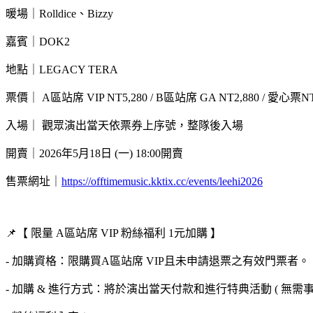
暖場｜Rolldice、Bizzy
嘉賓｜DOK2
地點｜LEGACY TERA
票價｜ A區站席 VIP NT5,280 / B區站席 GA NT2,880 / 愛心票NT
入場｜ 觀眾演出當天依票券上序號，整隊後入場
開賣｜2026年5月18日 (一) 18:00開賣
售票網址｜
https://offtimemusic.kktix.cc/events/leehi2026
📌【 限量 A區站席 VIP 粉絲福利 1元加購 】
- 加購資格：限購買A區站席 VIP且未申請退票之有效門票者
- 加購 & 進行方式：將於演出當天付款和進行特典活動 ( 