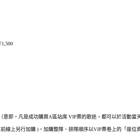
1,500
。（意即，凡是成功購買A區站席 VIP票的歌迷，都可以於活動
無需事前線上另行加購 )，加購整隊、排隊順序以VIP票卷上的「座