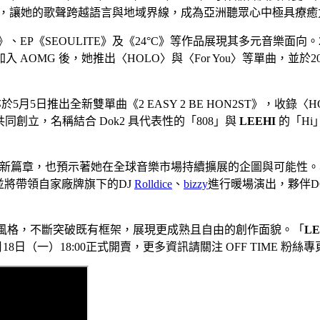
播放成績，讓她的歌聲跨越語言與地域界線，成為亞洲聽眾心中極具療
t Love》、EP《SEOULITE》及《24°C》等作品展現其多元
OMG 後，她推出〈HOLO〉與〈For You〉等單曲，並於2
月5日推出全新雙單曲《2 EASY 2 BE HON2ST》，收錄〈HON2S
共同創立，名稱結合 Dok2 具代表性的「808」與
LEEHI
的「Hi
篇章，也預示著她在全球音樂市場持續擴展的企圖與可能性。本次巡演
品，並將帶領自家廠牌旗下的DJ
Rolldice
、
bizzy
進行暖場演出，夥伴D
風格，不斷突破既有框架，展現更成熟且自由的創作面貌。「
LE
月18日（一）18:00正式開賣，更多資訊請關注 OFF TIME 粉絲