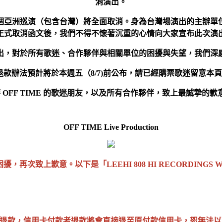
消演出。
個亞洲巡演（包含台灣）將全面取消。身為台灣場演出的主辦單
正式取消函文後，我們不得不懷著沉重的心情向大家宣布此次演
出，對於所有歌迷、合作夥伴與相關單位的困擾與失望，我們深
款辦法預計將於本週五（8/7)前公布，請已經購票歌迷留意本
持
OFF TIME
的歌迷朋友，以及所有合作夥伴，致上最誠摯的歉
OFF TIME Live Production
歉意。以下是「LEEHI 808 HI RECORDINGS WORLD 
退票及退款，信用卡付款者退款將會直接退至原付款信用卡，恕無法