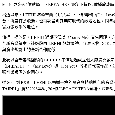
Music 更突破4億點擊，〈BREATHE〉亦創下超過2億
出道以來，
LEEHI
透過單曲〈1,2,3,4〉、正規專輯《Firs
台，再度打動歌迷，也再次證明其無可取代的歌姬地位。同年加入 A
實力派歌手的地位。
值得一提的是，
LEEHI
近期不僅以〈You & Me〉宣告回歸，亦於5
全新音樂篇章。該廠牌由
LEEHI
與韓國饒舌代表人物 DOK2 
與演出規劃上的全新合作關係。
此次以全新姿態回歸的
LEEHI
，不僅透過成立個人廠牌開啟嶄新
〈BREATH〉、〈My Love〉與〈For You〉等多首代表作
張音樂版圖的企圖心。
從 Soul 到 R&B，
LEEHI
以獨樹一格的嗓音與持續進化的音樂
TAIPEI
」將於2026年8月20日於LEGACY TERA登場，並於5