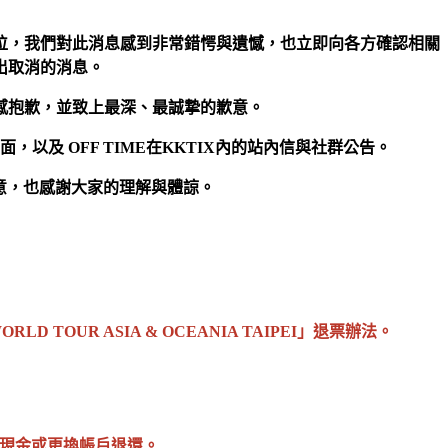
位，我們對此消息感到非常錯愕與遺憾，也立即向各方確認相關
出取消的消息。
感抱歉，並致上最深、最誠摯的歉意。
頁面，以及
OFF TIME
在
KKTIX
內的站內信與社群公告。
意，也感謝大家的理解與體諒。
TOUR ASIA & OCEANIA TAIPEI」退票辦法。
以現金或更換帳戶退還。